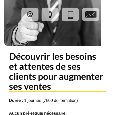
clients pour
augmenter ses ventes
Choisir les meilleurs
arguments pour
réussir sa vente
Négociation
commerciale gagnante
- Savoir défendre ses
prix
Transformez vos
Découvrir les besoins
prospects en clients -
Réussir vos entretiens
de vente
et attentes de ses
ANGLAIS
clients pour augmenter
De vous à nous...
ses ventes
Personne en
situation de handicap
Durée :
1 journée (7h00 de formation)
Vos attentes...
Aucun pré-requis nécessaire.
Notre société