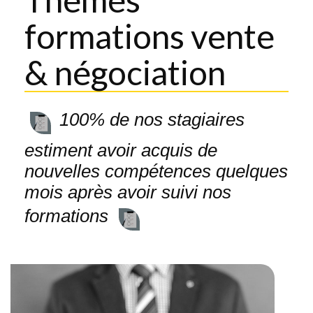
Nos certifications
pour nos formations
formations vente
d'anglais
NOS PROGRAMMES
& négociation
Accueil téléphonique
Traitement des
100%
de nos stagiaires
réclamations par
téléphone
estiment avoir acquis de
Prospection
nouvelles compétences quelques
Commerciale par
téléphone
mois après avoir suivi nos
Développer une
formations
attitude commerciale
au téléphone - Savoir
Relancer
efficacement vos devis
par téléphone
Découvrir les besoins
et attentes de ses